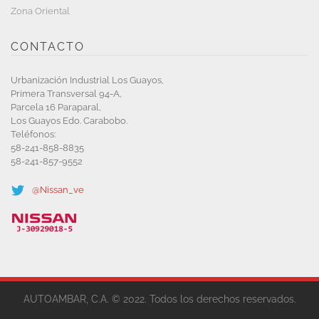
Zona Oriental
CONTACTO
Urbanización Industrial Los Guayos,
Primera Transversal 94-A,
Parcela 16 Paraparal,
Los Guayos Edo. Carabobo.
Teléfonos:
58-241-858-8835
58-241-857-9552
@Nissan_ve
AUTOAMBAR, C.A. © 2022. Todos los derechos reservados.